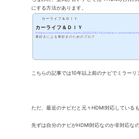
にする方法があります。
カーライフ＆ＤＩＹ
カーライフ＆ＤＩＹ
https://carlifeanddiy.com/2020/05/16/oldnavi-smartphon
車好きによる車好きのためのブログ
こちらの記事では10年以上前のナビでミラー
ただ、最近のナビだと元々HDMI対応している
先ずは自分のナビがHDMI対応なのか非対応な