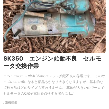
SK350 エンジン始動不良 セルモ
ータ交換作業
コベルコのユンボSK350のエンジン始動不良の修理です。 このサ
イズのユンボになると部品もかなり大きくなりますが、基本的な
点検方法はどのサイズも変わりません。 車体が大きいので一人で
セルモータのC端子電圧を点検する場合に […]
/ 重機整備