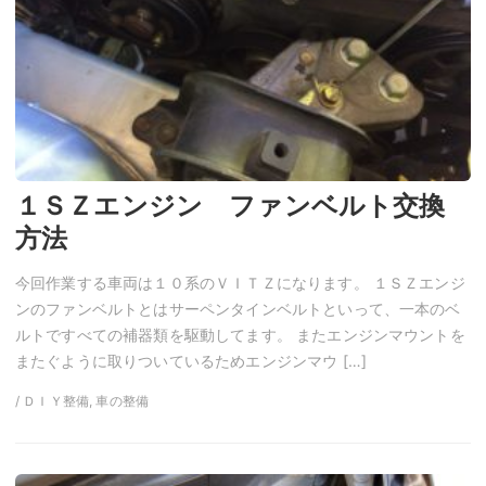
１ＳＺエンジン ファンベルト交換
方法
今回作業する車両は１０系のＶＩＴＺになります。 １ＳＺエンジ
ンのファンベルトとはサーペンタインベルトといって、一本のベ
ルトですべての補器類を駆動してます。 またエンジンマウントを
またぐように取りついているためエンジンマウ […]
/ ＤＩＹ整備, 車の整備