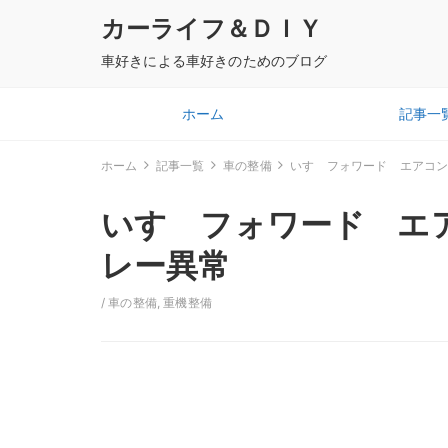
カーライフ＆ＤＩＹ
車好きによる車好きのためのブログ
ホーム
記事一
ホーム
記事一覧
車の整備
いすゞフォワード エアコ
いすゞフォワード エ
レー異常
/
車の整備
,
重機整備