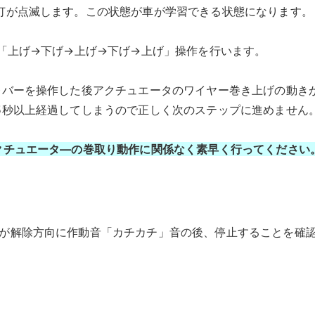
灯が点滅します。この状態が車が学習できる状態になります。
「上げ→下げ→上げ→下げ→上げ」操作を行います。
レバーを操作した後アクチュエータのワイヤー巻き上げの動き
5秒以上経過してしまうので正しく次のステップに進めません
クチュエータ―の巻取り動作に関係なく素早く行ってください
が解除方向に作動音「カチカチ」音の後、停止することを確