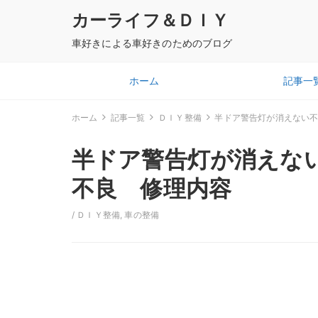
カーライフ＆ＤＩＹ
車好きによる車好きのためのブログ
ホーム
記事一
ホーム
記事一覧
ＤＩＹ整備
半ドア警告灯が消えない
半ドア警告灯が消えな
不良 修理内容
/
ＤＩＹ整備
,
車の整備