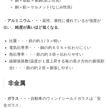
銅＋亜鉛＝黄銅(加工性良)
銅＋鉛＝ケルメット(なじみ性良)
・
アルミニウム・・・
延性、展性に優れているが強度が
低い。
純度が高いほど低くなる
。
比重・・・鉄の約１/３＝軽い
電気伝導率・・・銅の約６０％＝伝わりにくい
熱伝導率・・・鉄の約３倍＝伝わりやすい
線膨張係数(温度が１度上昇する毎の長さ方向の膨張割
合)・・・鉄の約２倍＝膨張しやすい
非金属
・
ガラス・・・
自動車のウィンドシールドガラスは「安
全ガラス」