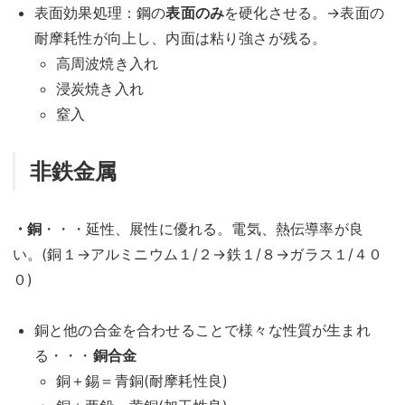
表面効果処理：鋼の
表面のみ
を硬化させる。→表面の
耐摩耗性が向上し、内面は粘り強さが残る。
高周波焼き入れ
浸炭焼き入れ
窒入
非鉄金属
・銅
・・・延性、展性に優れる。電気、熱伝導率が良
い。(銅１→アルミニウム１/２→鉄１/８→ガラス１/４０
０)
銅と他の合金を合わせることで様々な性質が生まれ
る・・・
銅合金
銅＋錫＝青銅(耐摩耗性良)