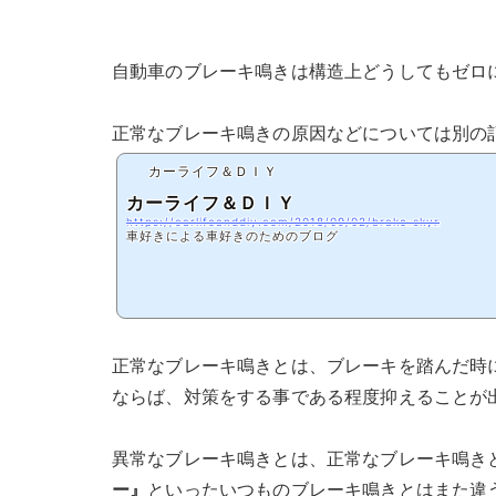
自動車のブレーキ鳴きは構造上どうしてもゼロ
正常なブレーキ鳴きの原因などについては別の
カーライフ＆ＤＩＹ
カーライフ＆ＤＩＹ
https://carlifeanddiy.com/2018/09/02/brake‐skyr
車好きによる車好きのためのブログ
正常なブレーキ鳴きとは、ブレーキを踏んだ時
ならば、対策をする事である程度抑えることが
異常なブレーキ鳴きとは、正常なブレーキ鳴き
ー』
といったいつものブレーキ鳴きとはまた違