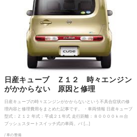
日産キューブ Ｚ１２ 時々エンジン
がかからない 原因と修理
日産キューブの時々エンジンがかからないという不具合症状の修
理内容と修理費用をまとめた記事です。 ・車両情報 日産キューブ
型式：Ｚ１２ 年式：平成２１年式 走行距離：８００００ｋｍ台
プッシュスタートスイッチ式の車両。バ […]
/ 車の整備