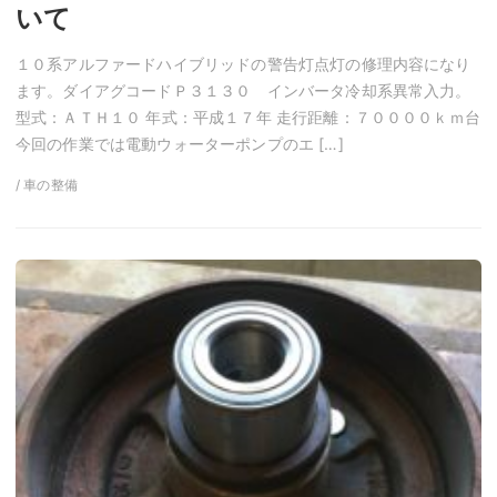
いて
１０系アルファードハイブリッドの警告灯点灯の修理内容になり
ます。ダイアグコードＰ３１３０ インバータ冷却系異常入力。
型式：ＡＴＨ１０ 年式：平成１７年 走行距離：７００００ｋｍ台
今回の作業では電動ウォーターポンプのエ […]
/ 車の整備