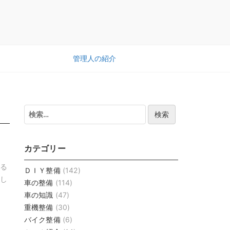
管理人の紹介
検
索:
カテゴリー
する
ＤＩＹ整備
(142)
まし
車の整備
(114)
車の知識
(47)
重機整備
(30)
バイク整備
(6)