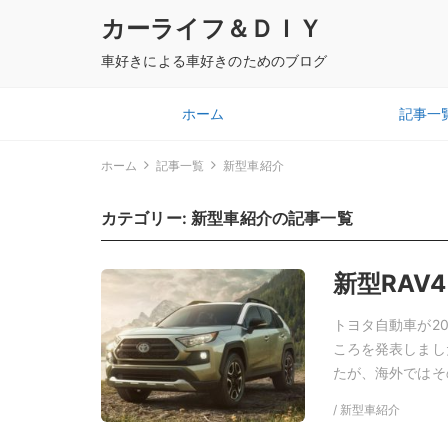
カーライフ＆ＤＩＹ
車好きによる車好きのためのブログ
ホーム
記事一
ホーム
記事一覧
新型車紹介
カテゴリー:
新型車紹介
の記事一覧
新型RA
トヨタ自動車が20
ころを発表しまし
たが、海外ではそ
/ 新型車紹介