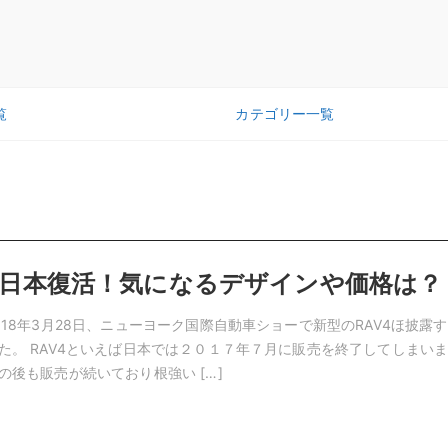
覧
カテゴリー一覧
V4日本復活！気になるデザインや価格は？
18年3月28日、ニューヨーク国際自動車ショーで新型のRAV4ほ披露
た。 RAV4といえば日本では２０１７年７月に販売を終了してしまい
の後も販売が続いており根強い […]